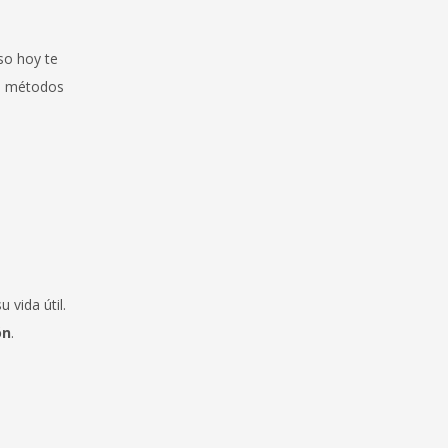
so hoy te
os métodos
 vida útil.
ón
.