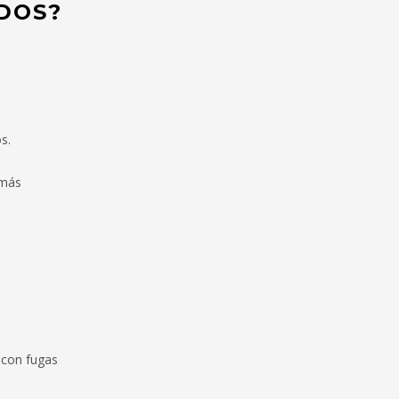
DOS?
s.
 más
o con fugas