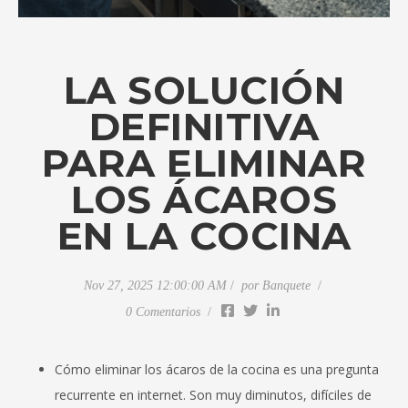
LA SOLUCIÓN
DEFINITIVA
PARA ELIMINAR
LOS ÁCAROS
EN LA COCINA
Nov 27, 2025 12:00:00 AM
por
Banquete
0 Comentarios
Cómo eliminar los ácaros de la cocina es una pregunta
recurrente en internet. Son muy diminutos, difíciles de