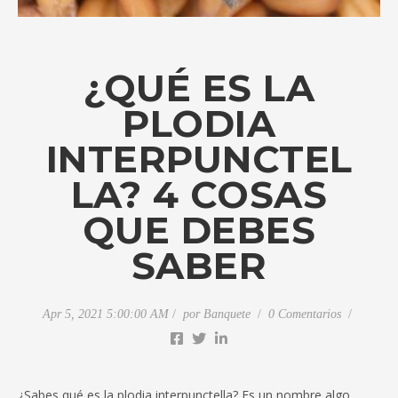
¿QUÉ ES LA
PLODIA
INTERPUNCTEL
LA? 4 COSAS
QUE DEBES
SABER
Apr 5, 2021 5:00:00 AM
por
Banquete
0 Comentarios
¿Sabes qué es la plodia interpunctella? Es un nombre algo