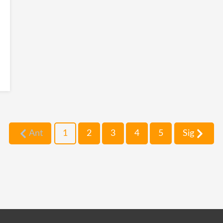
Ant
1
2
3
4
5
Sig