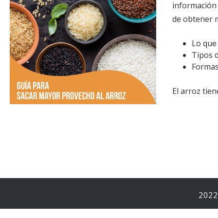
información 
de obtener 
Lo que
Tipos 
Formas
El arroz tie
2022