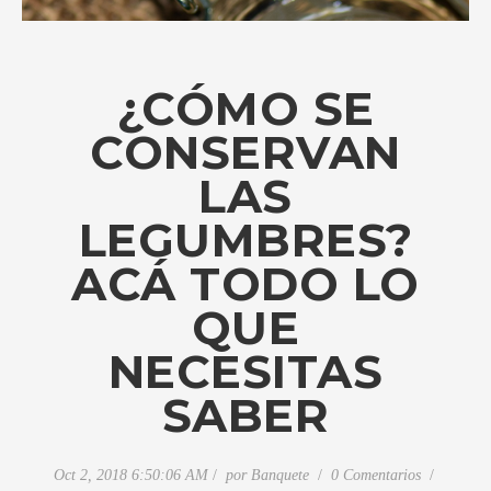
¿CÓMO SE
CONSERVAN
LAS
LEGUMBRES?
ACÁ TODO LO
QUE
NECESITAS
SABER
Oct 2, 2018 6:50:06 AM
por
Banquete
0 Comentarios