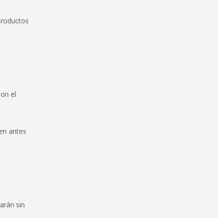
productos
son el
ien antes
arán sin