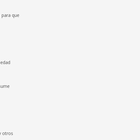
e para que
umedad
nsume
y otros