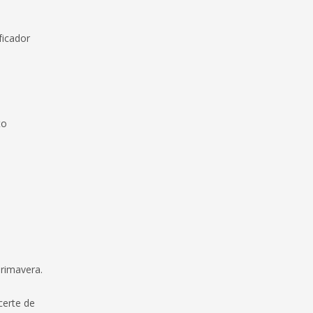
ficador
to
rimavera.
certe de