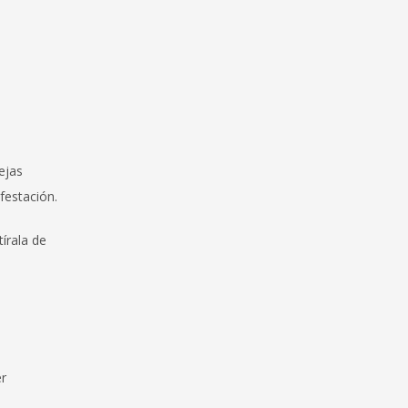
ejas
festación.
tírala de
er