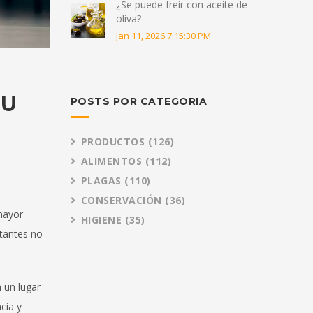
¿Se puede freír con aceite de
oliva?
Jan 11, 2026 7:15:30 PM
TU
POSTS POR CATEGORIA
PRODUCTOS
(126)
ALIMENTOS
(112)
PLAGAS
(110)
CONSERVACIÓN
(36)
mayor
HIGIENE
(35)
itantes no
 un lugar
cia y