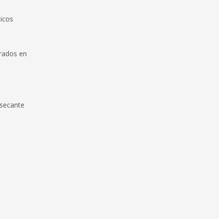
nicos
orados en
esecante