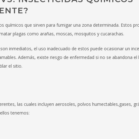
IENTE?
os químicos que sirven para fumigar una zona determinada. Estos pr
 matar plagas como arañas, moscas, mosquitos y cucarachas.
dos son inmediatos, el uso inadecuado de estos puede ocasionar un inc
lamables. Además, existe riesgo de enfermedad si no se abandona el 
ar el sitio.
erentes, las cuales incluyen aerosoles, polvos humectables,gases, gr
 ellos tenemos: