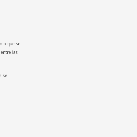
do a que se
entre las
s se