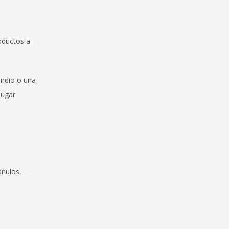
oductos a
endio o una
lugar
ánulos,