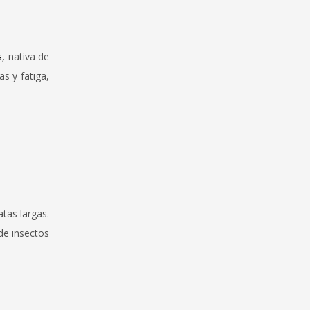
s,
nativa de
s y fatiga,
atas largas.
de insectos