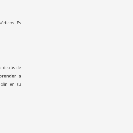
érticos. Es
o detrás de
prender a
olín en su