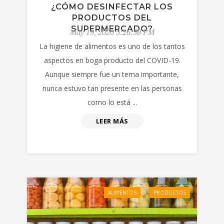
¿CÓMO DESINFECTAR LOS
PRODUCTOS DEL
SUPERMERCADO?
May 19, 2020 5:26:58 PM
La higiene de alimentos es uno de los tantos
aspectos en boga producto del COVID-19.
Aunque siempre fue un tema importante,
nunca estuvo tan presente en las personas
como lo está ...
LEER MÁS
ALIMENTOS
PRODUCTOS